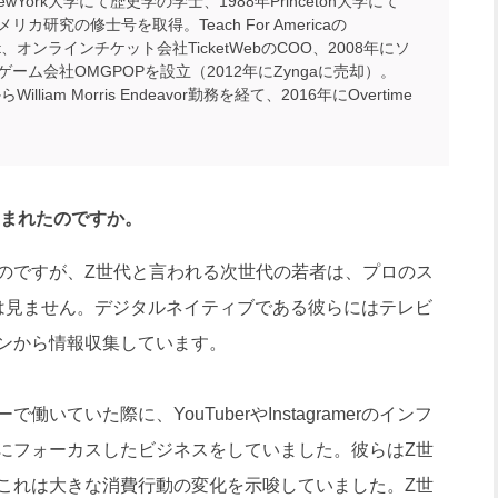
NewYork大学にて歴史学の学士、1988年Princeton大学にて
リカ研究の修士号を取得。Teach For Americaの
dent、オンラインチケット会社TicketWebのCOO、2008年にソ
ゲーム会社OMGPOPを設立（2012年にZyngaに売却）。
らWilliam Morris Endeavor勤務を経て、2016年にOvertime
に生まれたのですか。
のですが、Z世代と言われる次世代の若者は、プロのス
は見ません。デジタルネイティブである彼らにはテレビ
ンから情報収集しています。
ていた際に、YouTuberやInstagramerのインフ
にフォーカスしたビジネスをしていました。彼らはZ世
これは大きな消費行動の変化を示唆していました。Z世