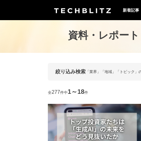
新着記事
資料・レポート
絞り込み検索
「業界」「地域」「トピック」
1～18
277
全
件中
件