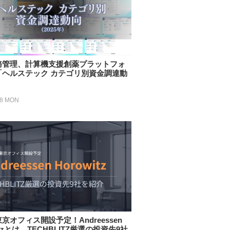
務管理、計算機支援創薬プラットフォ
「ヘルステック カテゴリ別資金調達動
08 MON
京オフィス開設予定！Andreessen
itzとは TECHBLITZ厳選の投資先9社