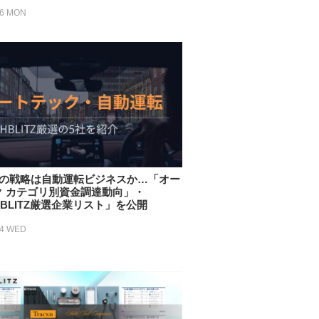
06 MON
次の戦略は自動運転ビジネスか…「オー
ク カテゴリ別資金調達動向」・
HBLITZ厳選企業リスト」を公開
24 WED