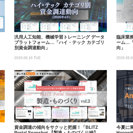
汎用人工知能、機械学習トレーニング データ
臨床業
プラットフォーム…「ハイ・テック カテゴリ
ーム…
別資金調達動向」
向」
2026.06.16 TUE
2026.06.
今夏に東
資⾦調達の傾向をサクッと把握！「BLITZ
Horow
Portal Snapshot 【製造・ものづくり編】