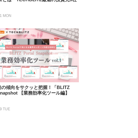
01 MON
の傾向をサクッと把握！「BLITZ
l Snapshot 【業務効率化ツール編】
19 TUE