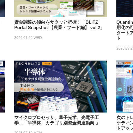
う
資⾦調達の傾向をサクッと把握！「BLITZ
Quan
Portal Snapshot 【農業・フード編】 vol.2」
用化の
タートア
2026.07.29 WED
ト
2026.07.
マイクロプロセッサ、量子光学、光電子工
次のト
学…「半導体 カテゴリ別資金調達動向 」
ケティ
トアッ