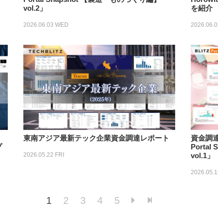
を紹介
vol.2」
2026.06.
2026.06.03 WED
東南アジア最新テック企業資金調達レポート
資⾦調達
プ
Porta
2026.05.22 FRI
vol.1」
2026.05.
1
2
3
4
5