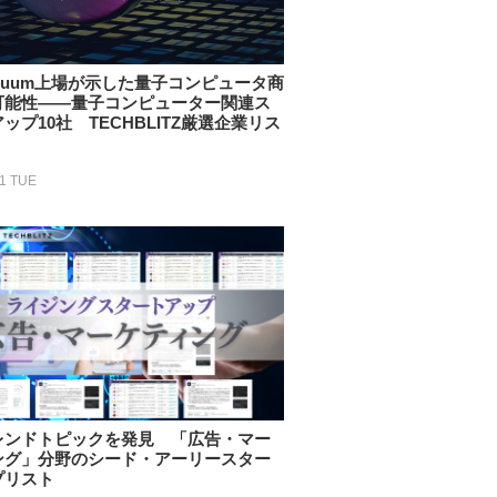
tinuum上場が示した量子コンピュータ商
可能性——量子コンピューター関連ス
ップ10社 TECHBLITZ厳選企業リス
21 TUE
レンドトピックを発見 「広告・マー
ング」分野のシード・アーリースター
プリスト