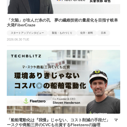
「欠陥」が生んだ糸の孔 夢の繊維技術の量産化を目指す岐阜
大発FiberCraze
スタートアップインタビュー
製造・ものづくり
化学・材料
日本
2026.06.30 TUE
「船舶電動化は『我慢』じゃない、コスト削減の手段だ」 マ
ースクや商船三井のCVCも出資するFleetzeroの論理