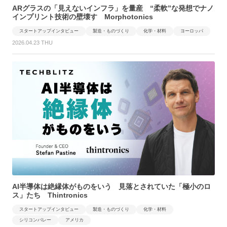
ARグラスの「見えないインフラ」を量産 “柔軟”な発想でナノ
インプリント技術の壁壊す Morphotonics
スタートアップインタビュー
製造・ものづくり
化学・材料
ヨーロッパ
2026.04.23 THU
AI半導体は絶縁体がものをいう 見落とされていた「極小のロ
ス」たち Thintronics
スタートアップインタビュー
製造・ものづくり
化学・材料
シリコンバレー
アメリカ