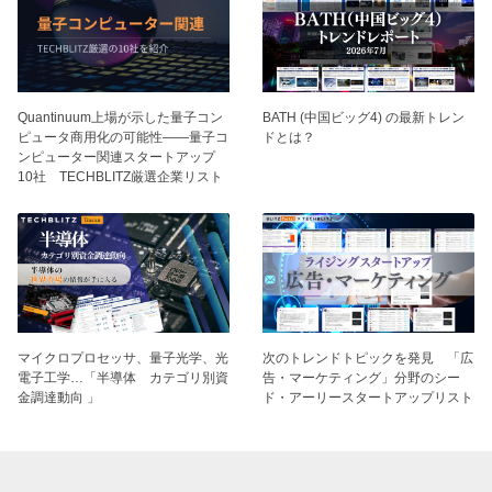
BATH (中国ビッグ4) の最新トレン
Quantinuum上場が示した量子コン
ドとは？
ピュータ商用化の可能性——量子コ
ンピューター関連スタートアップ
10社 TECHBLITZ厳選企業リスト
マイクロプロセッサ、量子光学、光
次のトレンドトピックを発見 「広
電子工学…「半導体 カテゴリ別資
告・マーケティング」分野のシー
金調達動向 」
ド・アーリースタートアップリスト