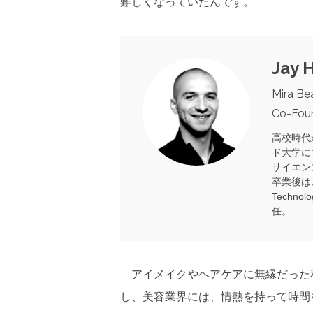
難しくなっていたんです。
Jay 
Mira Be
Co-Fou
高校時代
ド大学に
サイエン
卒業後は
Techno
任。
アイメイクやヘアケアに無縁だった
し、美容業界には、情熱を持って時間