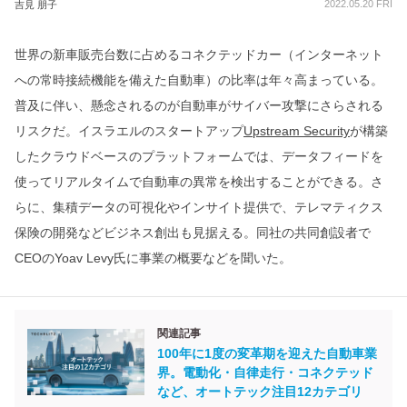
2022.05.20 FRI
吉見 朋子
世界の新車販売台数に占めるコネクテッドカー（インターネット
への常時接続機能を備えた自動車）の比率は年々高まっている。
普及に伴い、懸念されるのが自動車がサイバー攻撃にさらされる
リスクだ。イスラエルのスタートアップ
Upstream Security
が構築
したクラウドベースのプラットフォームでは、データフィードを
使ってリアルタイムで自動車の異常を検出することができる。さ
らに、集積データの可視化やインサイト提供で、テレマティクス
保険の開発などビジネス創出も見据える。同社の共同創設者で
CEOのYoav Levy氏に事業の概要などを聞いた。
関連記事
100年に1度の変革期を迎えた自動車業
界。電動化・自律走行・コネクテッド
など、オートテック注目12カテゴリ