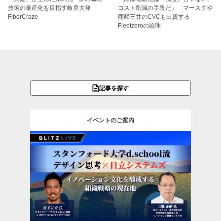
技術の量産化を目指す岐阜大発
コスト削減の手段だ」 マースクや
FiberCraze
商船三井のCVCも出資する
Fleetzeroの論理
記事を探す
イベントのご案内