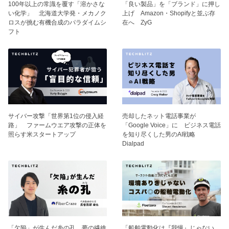
100年以上の常識を覆す「溶かさな
「良い製品」を「ブランド」に押し
い化学」 北海道大学発・メカノク
上げ Amazon・Shopifyと並ぶ存
ロスが挑む有機合成のパラダイムシ
在へ ZyG
フト
サイバー攻撃「世界第1位の侵入経
売却したネット電話事業が
路」 ファームウエア攻撃の正体を
「Google Voice」に ビジネス電話
照らす米スタートアップ
を知り尽くした男のAI戦略
Dialpad
「欠陥」が生んだ糸の孔 夢の繊維
「船舶電動化は『我慢』じゃない、