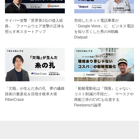
サイバー攻撃「世界第1位の侵入経
売却したネット電話事業が
路」 ファームウエア攻撃の正体を
「Google Voice」に ビジネス電話
照らす米スタートアップ
を知り尽くした男のAI戦略
Dialpad
「欠陥」が生んだ糸の孔 夢の繊維
「船舶電動化は『我慢』じゃない、
技術の量産化を目指す岐阜大発
コスト削減の手段だ」 マースクや
FiberCraze
商船三井のCVCも出資する
Fleetzeroの論理