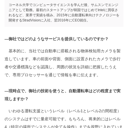
コーネル大学でコンピュータサイエンスを学んだ後、サムスンでエンジ
ニアとして勤務。最初のスタートアップが韓国ではじめてIntelに買収さ
れるなど、業界で実績を積み、2015年に自動運転車向けテクノロジーを
開発するStradVisionに入社、翌2016年にCEO就任。
―御社ではどのようなサービスを提供しているのですか？
基本的に、当社では自動車に搭載される物体検知用カメラを製
造しています。車の前面や背面、側面に設置されたカメラで歩行
者や交通標識などを認識し、周囲の状況を詳細に把握したうえ
で、専用プロセッサーを通じて情報を車に伝えます。
―現時点で、御社の技術を使うと、自動運転車はどの程度まで実
現しますか？
いわゆる運転支援というレベル（レベル1とレベル2の間程度）
のシステムはすでに量産可能です。もちろん、将来的にはレベル
4（特定の場所でシステムが全てを操作）までを視野に入れていま