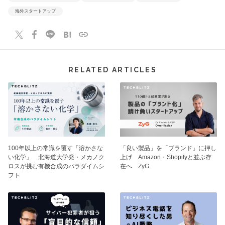
海外スタートアップ
RELATED ARTICLES
100年以上の常識を覆す「溶かさな
「良い製品」を「ブランド」に押し
い化学」 北海道大学発・メカノク
上げ Amazon・Shopifyと並ぶ存
ロスが挑む有機合成のパラダイムシ
在へ ZyG
フト