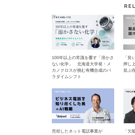
RE
100年以上の常識を覆す「溶かさ
「良
ない化学」 北海道大学発・メ
押し上
カノクロスが挑む有機合成のパ
並ぶ存
ラダイムシフト
売却したネット電話事業が
「欠