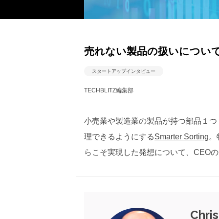
売れない製品の扱いについて膨大
スタートアップインタビュー
TECHBLITZ編集部
小売業や製造業の製品が持つ部品１つ
理できるようにする
Smarter Sorting
。
らこそ実現した発想について、CEOのChr
Chris