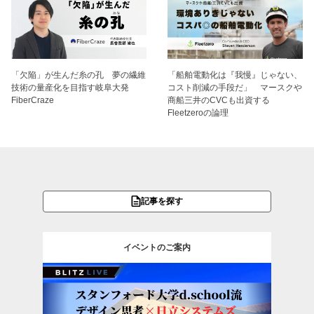
「欠陥」が生んだ糸の孔 夢の繊維
「船舶電動化は『我慢』じゃない、
技術の量産化を目指す岐阜大発
コスト削減の手段だ」 マースクや
FiberCraze
商船三井のCVCも出資する
Fleetzeroの論理
記事を探す
イベントのご案内