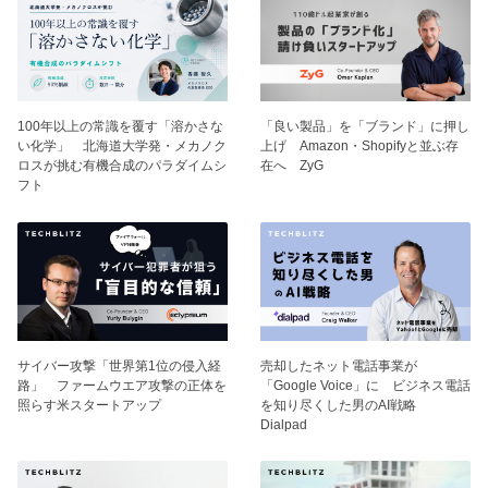
100年以上の常識を覆す「溶かさな
「良い製品」を「ブランド」に押し
い化学」 北海道大学発・メカノク
上げ Amazon・Shopifyと並ぶ存
ロスが挑む有機合成のパラダイムシ
在へ ZyG
フト
サイバー攻撃「世界第1位の侵入経
売却したネット電話事業が
路」 ファームウエア攻撃の正体を
「Google Voice」に ビジネス電話
照らす米スタートアップ
を知り尽くした男のAI戦略
Dialpad