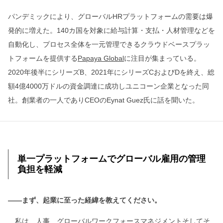
パンデミックにより、グローバルHRプラットフォームの需要は爆
発的に増えた。140カ国を対象に給与計算・支払・人材管理などを
自動化し、プロセス全体を一元管理できるクラウドベースプラッ
トフォームを提供する
Papaya Global
に注目が集まっている。
2020年後半にシリーズB、2021年にシリーズCおよびDを終え、総
額4億4000万ドルの資金調達に成功しユニコーン企業となった同
社。創業者の一人でありCEOのEynat Guez氏に話を聞いた。
単一プラットフォームでグローバル雇用の管理
負担を軽減
――まず、起業に至った経緯を教えてください。
私は、人事、グローバルワークフォースマネジメントそしてそ