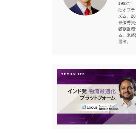
1992
社オプテ
ズム。2
最優秀賞
者割当増
る。米経済誌
選出。