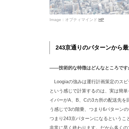
Image：オプティマインド
HP
243京通りのパターンから
――技術的な特徴はどんなところです
Loogiaの強みは運行計画策定のス
という感じで計算するのは、実は簡単
イバーがA、B、Cの3カ所の配送先を回
う感じで3の階乗、つまり6パターンの
つまり243京パターンになるという
非常に早く終わります。だから多くの