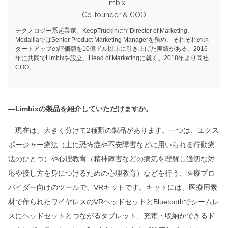
Limbix
Co-founder & COO
テクノロジー系起業家。KeepTruckinにてDirector of Marketing、
MedalliaではSenior Product Marketing Managerを務め、それぞれのス
タートアップの評価額を10億ドル以上に引き上げた実績がある。2016
年に共同でLimbixを設立、Head of Marketingに就く。2018年より同社
COO。
―Limbixの製品を紹介していただけますか。
現在は、大きく分けて2種類の製品があります。一つは、エクス
ポージャー療法（主に恐怖症や不安障害などに用いられる行動療
法のひとつ）や心理教育（精神障害などの病気を理解し適切な対
応や接し方を身につけるための心理教育）などを行う、医療プロ
バイダー向けのツールで、VRキットです。キットには、医療用素
材で作られたワイヤレスのVRヘッドセットとBluetoothでシームレ
スにヘッドセットとつながるタブレット、充電・収納ができるド