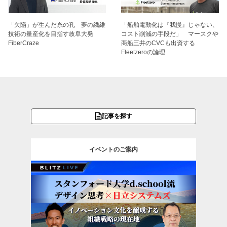
「欠陥」が生んだ糸の孔 夢の繊維
「船舶電動化は『我慢』じゃない、
技術の量産化を目指す岐阜大発
コスト削減の手段だ」 マースクや
FiberCraze
商船三井のCVCも出資する
Fleetzeroの論理
記事を探す
イベントのご案内