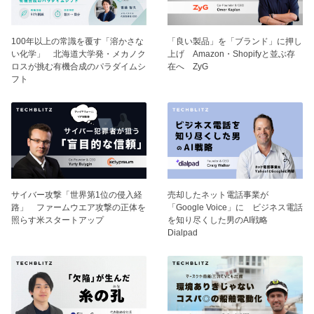
100年以上の常識を覆す「溶かさな
「良い製品」を「ブランド」に押し
い化学」 北海道大学発・メカノク
上げ Amazon・Shopifyと並ぶ存
ロスが挑む有機合成のパラダイムシ
在へ ZyG
フト
サイバー攻撃「世界第1位の侵入経
売却したネット電話事業が
路」 ファームウエア攻撃の正体を
「Google Voice」に ビジネス電話
照らす米スタートアップ
を知り尽くした男のAI戦略
Dialpad