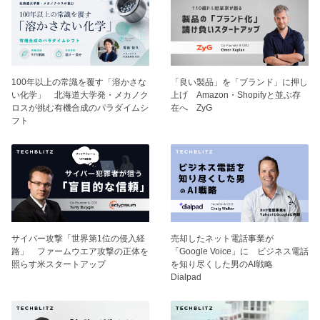
100年以上の常識を覆す「溶かさな
「良い製品」を「ブランド」に押し
い化学」 北海道大学発・メカノク
上げ Amazon・Shopifyと並ぶ存
ロスが挑む有機合成のパラダイムシ
在へ ZyG
フト
サイバー攻撃「世界第1位の侵入経
売却したネット電話事業が
路」 ファームウエア攻撃の正体を
「Google Voice」に ビジネス電話
照らす米スタートアップ
を知り尽くした男のAI戦略
Dialpad