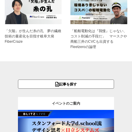
「欠陥」が生んだ糸の孔 夢の繊維
「船舶電動化は『我慢』じゃない、
技術の量産化を目指す岐阜大発
コスト削減の手段だ」 マースクや
FiberCraze
商船三井のCVCも出資する
Fleetzeroの論理
記事を探す
イベントのご案内