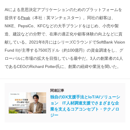
AIによる意思決定アプリケーションのためのプラットフォームを
提供する
Peak
（本社：英マンチェスター）。同社の顧客は、
NIKE、PepsiCo、KFCなどの大手ブランドをはじめ、小売や製
造、建設などの分野で、在庫の適正化や顧客体験の向上などに貢
献している。2021年8月にはシリーズCラウンドでSoftBank Vision
Fund IIが主導する7500万ドル（約100億円）の資金調達をし、グ
ローバルに市場の拡大を目指している最中だ。3人の創業者の1人
であるCEOのRichard Potter氏に、創業の経緯や業況を聞いた。
関連記事
独自のDX支援手法とIoT/AIソリューシ
ョン IT人材調達支援でさまざまな企
業を支えるコアコンセプト・テクノロ
ジー