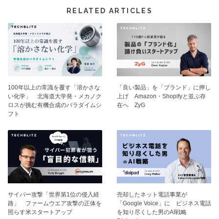
RELATED ARTICLES
100年以上の常識を覆す「溶かさな
「良い製品」を「ブランド」に押し
い化学」 北海道大学発・メカノク
上げ Amazon・Shopifyと並ぶ存
ロスが挑む有機合成のパラダイムシ
在へ ZyG
フト
サイバー攻撃「世界第1位の侵入経
売却したネット電話事業が
路」 ファームウエア攻撃の正体を
「Google Voice」に ビジネス電話
照らす米スタートアップ
を知り尽くした男のAI戦略