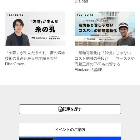
Dialpad
「欠陥」が生んだ糸の孔 夢の繊維
「船舶電動化は『我慢』じゃない、
技術の量産化を目指す岐阜大発
コスト削減の手段だ」 マースクや
FiberCraze
商船三井のCVCも出資する
Fleetzeroの論理
記事を探す
イベントのご案内