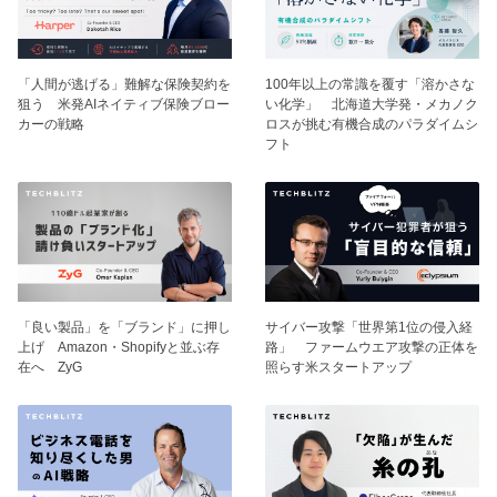
「人間が逃げる」難解な保険契約を
100年以上の常識を覆す「溶かさな
狙う 米発AIネイティブ保険ブロー
い化学」 北海道大学発・メカノク
カーの戦略
ロスが挑む有機合成のパラダイムシ
フト
「良い製品」を「ブランド」に押し
サイバー攻撃「世界第1位の侵入経
上げ Amazon・Shopifyと並ぶ存
路」 ファームウエア攻撃の正体を
在へ ZyG
照らす米スタートアップ