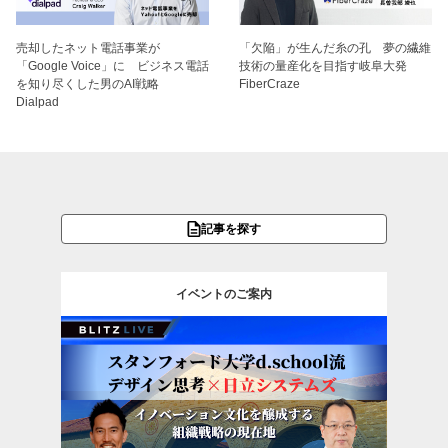
売却したネット電話事業が
「欠陥」が生んだ糸の孔 夢の繊維
「Google Voice」に ビジネス電話
技術の量産化を目指す岐阜大発
を知り尽くした男のAI戦略
FiberCraze
Dialpad
記事を探す
イベントのご案内