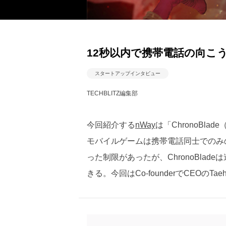
12秒以内で携帯電話の向こ
スタートアップインタビュー
TECHBLITZ編集部
今回紹介する
nWay
は「ChronoBl
モバイルゲームは携帯電話同士でのみ
った制限があったが、ChronoBla
きる。今回はCo-founderでCEOのTa