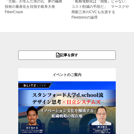
「欠陥」が生んだ糸の孔 夢の繊維
「船舶電動化は『我慢』じゃない、
技術の量産化を目指す岐阜大発
コスト削減の手段だ」 マースクや
FiberCraze
商船三井のCVCも出資する
Fleetzeroの論理
記事を探す
イベントのご案内