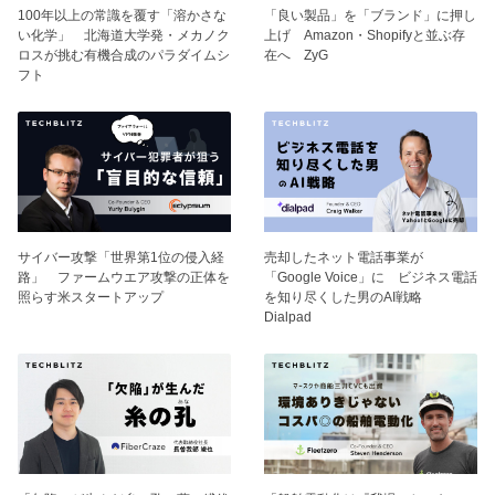
100年以上の常識を覆す「溶かさな
「良い製品」を「ブランド」に押し
い化学」 北海道大学発・メカノク
上げ Amazon・Shopifyと並ぶ存
ロスが挑む有機合成のパラダイムシ
在へ ZyG
フト
サイバー攻撃「世界第1位の侵入経
売却したネット電話事業が
路」 ファームウエア攻撃の正体を
「Google Voice」に ビジネス電話
照らす米スタートアップ
を知り尽くした男のAI戦略
Dialpad