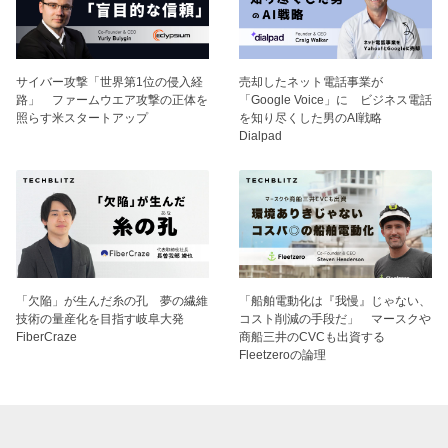
サイバー攻撃「世界第1位の侵入経
売却したネット電話事業が
路」 ファームウエア攻撃の正体を
「Google Voice」に ビジネス電話
照らす米スタートアップ
を知り尽くした男のAI戦略
Dialpad
「欠陥」が生んだ糸の孔 夢の繊維
「船舶電動化は『我慢』じゃない、
技術の量産化を目指す岐阜大発
コスト削減の手段だ」 マースクや
FiberCraze
商船三井のCVCも出資する
Fleetzeroの論理