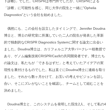
下診断)」でした。CRISPRは専門外でしたが、CRISPRによる
「診断」に可能性を感じ、同じ大学の院生と一緒に"Ophelia
Diagnostics”という会社を始めました。
偶然にも、この会社を設立したタイミングで、Jennifer Doudna
博士と、博士の研究室に所属していた二人の院生が発表した革新
的で独創的なCRISPR Diagnostics Systemに関する論文に出会い
ました。Doudna博士は、カリフォルニア大学バークレー校教授で
あり、ゲノム編集技術CRISPR/Cas9の共同開発者です。博士たち
の論文は、私たちが「できるはずだ」と考えていたアイデアの実
現性を裏付けるものでした。私は直ぐにDoudna博士に連絡を取り
ました。それから数ヶ月かけて、お互いの考えやビジョンを話し
合い、そこにズレがないことを確認し、チームとして組むことを
決めました。
Doudna博士と、このシステムを発明した院生2人、そして私の4