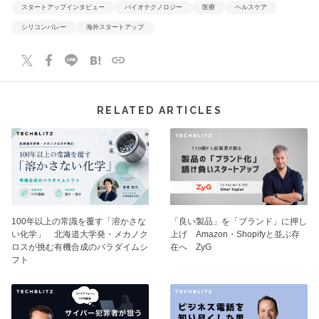
スタートアップインタビュー
バイオテクノロジー
医療
ヘルスケア
シリコンバレー
海外スタートアップ
RELATED ARTICLES
100年以上の常識を覆す「溶かさな
「良い製品」を「ブランド」に押し
い化学」 北海道大学発・メカノク
上げ Amazon・Shopifyと並ぶ存
ロスが挑む有機合成のパラダイムシ
在へ ZyG
フト