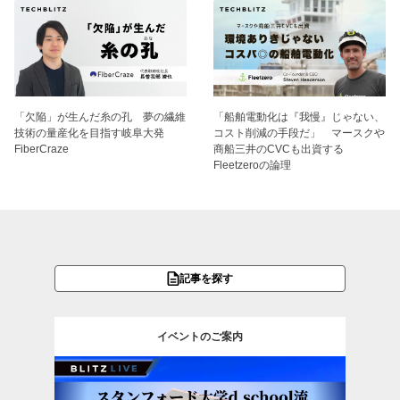
「欠陥」が生んだ糸の孔 夢の繊維
「船舶電動化は『我慢』じゃない、
技術の量産化を目指す岐阜大発
コスト削減の手段だ」 マースクや
FiberCraze
商船三井のCVCも出資する
Fleetzeroの論理
記事を探す
イベントのご案内