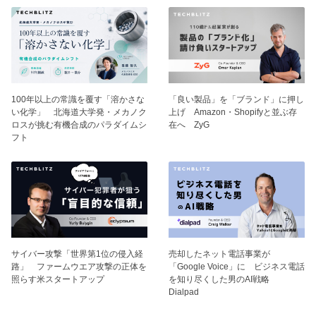
100年以上の常識を覆す「溶かさな
「良い製品」を「ブランド」に押し
い化学」 北海道大学発・メカノク
上げ Amazon・Shopifyと並ぶ存
ロスが挑む有機合成のパラダイムシ
在へ ZyG
フト
サイバー攻撃「世界第1位の侵入経
売却したネット電話事業が
路」 ファームウエア攻撃の正体を
「Google Voice」に ビジネス電話
照らす米スタートアップ
を知り尽くした男のAI戦略
Dialpad