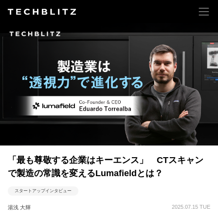
「最も尊敬する企業はキーエンス」 CTスキャン
で製造の常識を変えるLumafieldとは？
スタートアップインタビュー
2025.07.15 TUE
湯浅 大輝