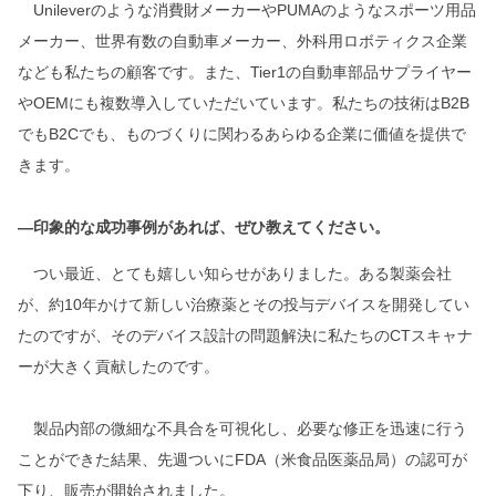
Unileverのような消費財メーカーやPUMAのようなスポーツ用品
メーカー、世界有数の自動車メーカー、外科用ロボティクス企業
なども私たちの顧客です。また、Tier1の自動車部品サプライヤー
やOEMにも複数導入していただいています。私たちの技術はB2B
でもB2Cでも、ものづくりに関わるあらゆる企業に価値を提供で
きます。
―印象的な成功事例があれば、ぜひ教えてください。
つい最近、とても嬉しい知らせがありました。ある製薬会社
が、約10年かけて新しい治療薬とその投与デバイスを開発してい
たのですが、そのデバイス設計の問題解決に私たちのCTスキャナ
ーが大きく貢献したのです。
製品内部の微細な不具合を可視化し、必要な修正を迅速に行う
ことができた結果、先週ついにFDA（米食品医薬品局）の認可が
下り、販売が開始されました。