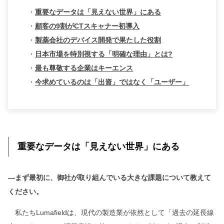
・
重要なデータは「見えない世界」にある
・
顧客の9割がCTスキャナー初導入
・
製薬会社のデバイス開発で果たした役割
・
日本市場を特別視する「明確な理由」とは?
・
最も尊敬する企業はキーエンス
・
今求めているのは「出資」ではなく「ユーザー」
重要なデータは「見えない世界」にある
―まず最初に、御社が取り組んでいる大きな課題について教えて
ください。
私たちLumafieldは、現代の製造業が依然として「過去の延長線