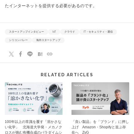
たインターネットを提供する必要があるのです。
スタートアップインタビュー
IoT
クラウド
IT・セキュリティ・通信
シリコンバレー
海外スタートアップ
RELATED ARTICLES
100年以上の常識を覆す「溶かさな
「良い製品」を「ブランド」に押し
い化学」 北海道大学発・メカノク
上げ Amazon・Shopifyと並ぶ存
ロスが挑む有機合成のパラダイムシ
在へ ZyG