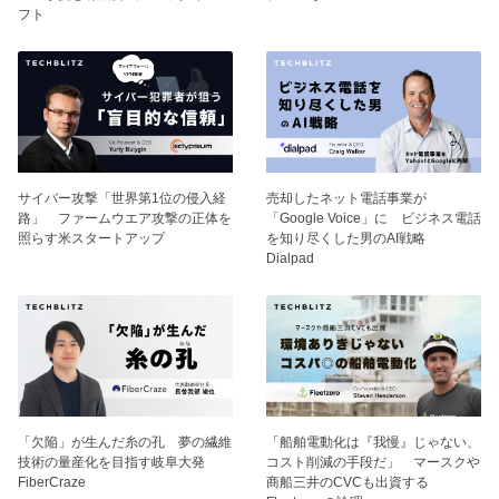
フト
サイバー攻撃「世界第1位の侵入経
売却したネット電話事業が
路」 ファームウエア攻撃の正体を
「Google Voice」に ビジネス電話
照らす米スタートアップ
を知り尽くした男のAI戦略
Dialpad
「欠陥」が生んだ糸の孔 夢の繊維
「船舶電動化は『我慢』じゃない、
技術の量産化を目指す岐阜大発
コスト削減の手段だ」 マースクや
FiberCraze
商船三井のCVCも出資する