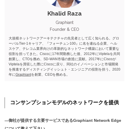
Khalid Raza
Graphiant
Founder & CEO
大規模ネットワークアーキテクチャの先見者として広く知られる。グロ
ーバルTier-1キャリア、『フォーチュン100』に名を連ねる企業、ヘル
スケア、テレコム業界向けの革新的なネットワーク構築において重要な
役割を担ってきた。Ciscoに17年間勤務した後、2012年にViptelaを共同
創業し、CTOを務め、SD-WAN市場の創造に貢献。2017年にCiscoが
Viptelaを買収した際にCiscoに戻り、同社のイノベーションと市場開発
を推進するディスティングイッシュト・エンジニアの役割を担う。2020
年に
Graphiant
を創業、CEOを務める。
コンサンプションモデルのネットワークを提供
―御社が提供する主要サービスであるGraphiant Network Edge
について教えて下さい。