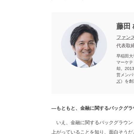
藤田
ファン
代表取締
早稲田大
マーケテ
却。20
営メンバ
ズ
）を創
―もともと、金融に関するバックグラ
いえ、金融に関するバックグラウンド
上がっていることを知り、面白そうだ