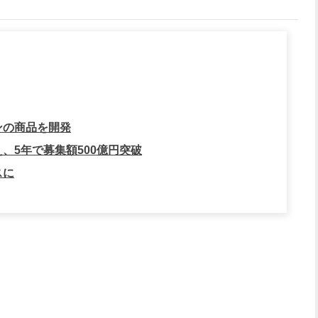
ンの商品を開発
、5年で募集額500億円突破
スに