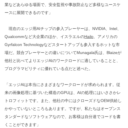
業などあらゆる場面で、安全監視や事故防止など多様なユースケ
ースに展開できるのです」
現在のエッジ用AIチップの参入プレーヤーは、NVIDIA、Intel、
Qualcommなど大企業のほか、イスラエルの
Hailo
、アメリカの
Gyrfalcon Technologyなどスタートアップも参入するホットな市
場だ。競合プレーヤーとの違いについてMunagala氏は、Blaizeが
他社と比べてよりエッジAIのワークロードに適していることと、
プログラマビリティに優れている点だと述べた。
「エッジAIは本当にさまざまなワークロードが求められます。従
来の画像処理に基づいた構造のGPUは、AIの処理にはいささかレ
トロフィットです。また、他社の中にはクローズドなOEM供給し
かやっていないところもあります。ですが、私たちはオープンス
タンダードなソフトウェアなので、お客様は自分達でコードを書
くことができます」