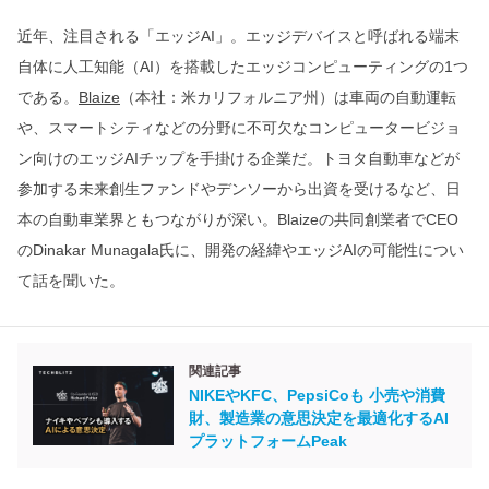
近年、注目される「エッジAI」。エッジデバイスと呼ばれる端末
自体に人工知能（AI）を搭載したエッジコンピューティングの1つ
である。
Blaize
（本社：米カリフォルニア州）は車両の自動運転
や、スマートシティなどの分野に不可欠なコンピュータービジョ
ン向けのエッジAIチップを手掛ける企業だ。トヨタ自動車などが
参加する未来創生ファンドやデンソーから出資を受けるなど、日
本の自動車業界ともつながりが深い。Blaizeの共同創業者でCEO
のDinakar Munagala氏に、開発の経緯やエッジAIの可能性につい
て話を聞いた。
関連記事
NIKEやKFC、PepsiCoも 小売や消費
財、製造業の意思決定を最適化するAI
プラットフォームPeak