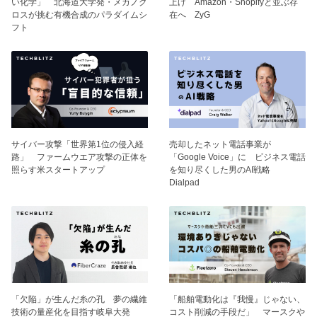
い化学」 北海道大学発・メカノク
上げ Amazon・Shopifyと並ぶ存
ロスが挑む有機合成のパラダイムシ
在へ ZyG
フト
サイバー攻撃「世界第1位の侵入経
売却したネット電話事業が
路」 ファームウエア攻撃の正体を
「Google Voice」に ビジネス電話
照らす米スタートアップ
を知り尽くした男のAI戦略
Dialpad
「欠陥」が生んだ糸の孔 夢の繊維
「船舶電動化は『我慢』じゃない、
技術の量産化を目指す岐阜大発
コスト削減の手段だ」 マースクや