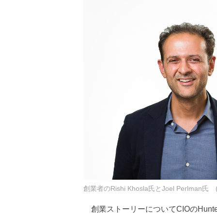
創業者のRishi Khosla氏とJoel Perlman氏 (P
創業ストーリーについてCIOのHun