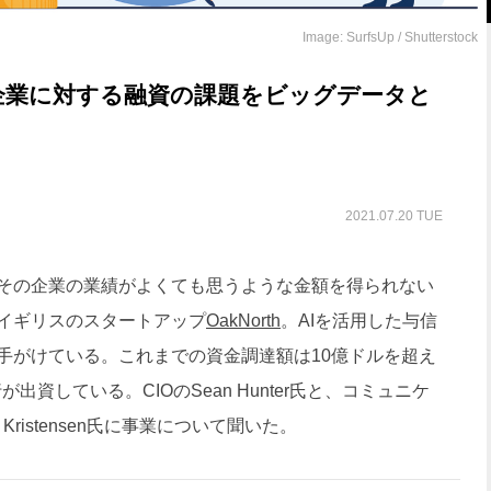
Image: SurfsUp / Shutterstock
企業に対する融資の課題をビッグデータと
2021.07.20 TUE
その企業の業績がよくても思うような金額を得られない
イギリスのスタートアップ
OakNorth
。AIを活用した与信
手がけている。これまでの資金調達額は10億ドルを超え
出資している。CIOのSean Hunter氏と、コミュニケ
 Kristensen氏に事業について聞いた。