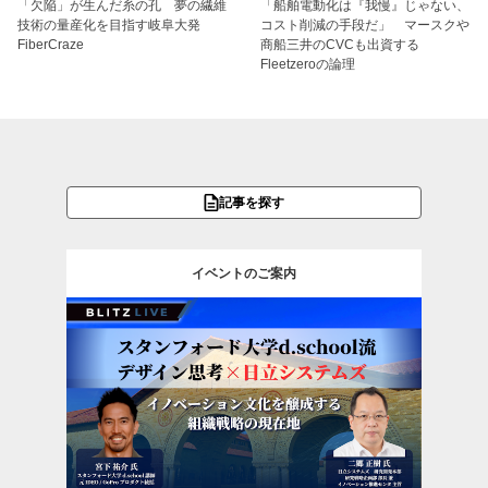
「欠陥」が生んだ糸の孔 夢の繊維
「船舶電動化は『我慢』じゃない、
技術の量産化を目指す岐阜大発
コスト削減の手段だ」 マースクや
FiberCraze
商船三井のCVCも出資する
Fleetzeroの論理
記事を探す
イベントのご案内