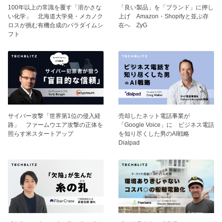
100年以上の常識を覆す「溶かさな
「良い製品」を「ブランド」に押し
い化学」 北海道大学発・メカノク
上げ Amazon・Shopifyと並ぶ存
ロスが挑む有機合成のパラダイムシ
在へ ZyG
フト
サイバー攻撃「世界第1位の侵入経
売却したネット電話事業が
路」 ファームウエア攻撃の正体を
「Google Voice」に ビジネス電話
照らす米スタートアップ
を知り尽くした男のAI戦略
Dialpad