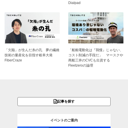
Dialpad
「欠陥」が生んだ糸の孔 夢の繊維
「船舶電動化は『我慢』じゃない、
技術の量産化を目指す岐阜大発
コスト削減の手段だ」 マースクや
FiberCraze
商船三井のCVCも出資する
Fleetzeroの論理
記事を探す
イベントのご案内