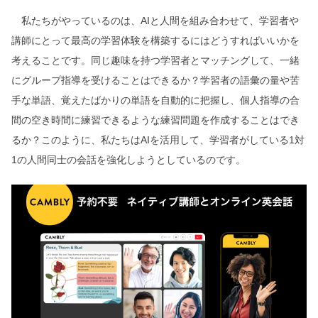
私たちがやっているのは、AIと人間を組み合わせて、学習者や
講師にとって最高の学習体験を構築するにはどうすればいいかを
考えることです。同じ趣味を持つ学習者とマッチングして、一緒
にグループ指導を受けることはできるか？学習者の語彙の量や苦
手な単語、覚えたばかりの単語を自動的に把握し、個人指導の合
間の空き時間に練習できるような練習問題を作成することはでき
るか？このように、私たちはAIを活用して、学習者がしている1対
1の人間同士の会話を強化しようとしているのです。