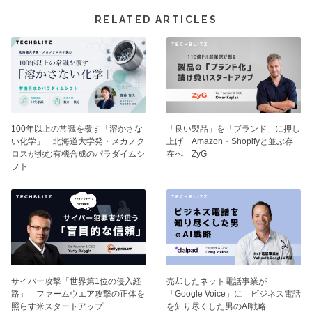
RELATED ARTICLES
100年以上の常識を覆す「溶かさな
「良い製品」を「ブランド」に押し
い化学」 北海道大学発・メカノク
上げ Amazon・Shopifyと並ぶ存
ロスが挑む有機合成のパラダイムシ
在へ ZyG
フト
サイバー攻撃「世界第1位の侵入経
売却したネット電話事業が
路」 ファームウエア攻撃の正体を
「Google Voice」に ビジネス電話
照らす米スタートアップ
を知り尽くした男のAI戦略