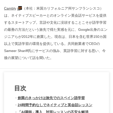
Cambly
（本社：米国カリフォルニア州サンフランシスコ）
は、ネイティブスピーカーとのオンライン英会話サービスを提供
するスタートアップ。言語や文化に没頭することこそが語学学習
の最善の方法だという旅先で得た実感を元に、Google出身のエン
ジニアらが2012年に創業した。現在は、日本を含む世界150カ国
以上で英語学習の環境を提供している。共同創業者でCEOの
Sameer Shariff氏にサービスの強み、英語学習に対する思い、今
後の展望について話を聞いた。
目次
・
創業のきっかけは旅先でのスペイン語学習
・
24時間予約なしでネイティブと英会話レッスン
・
「AI講師」導入、対面レッスンの不安を解消