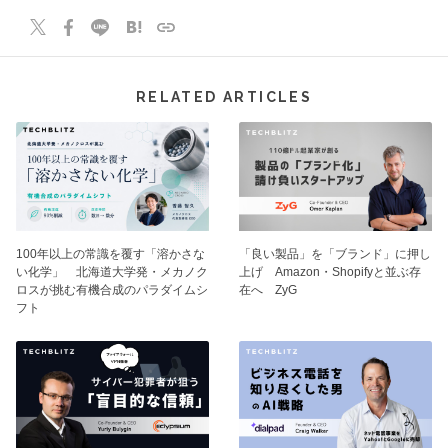
RELATED ARTICLES
100年以上の常識を覆す「溶かさな
「良い製品」を「ブランド」に押し
い化学」 北海道大学発・メカノク
上げ Amazon・Shopifyと並ぶ存
ロスが挑む有機合成のパラダイムシ
在へ ZyG
フト