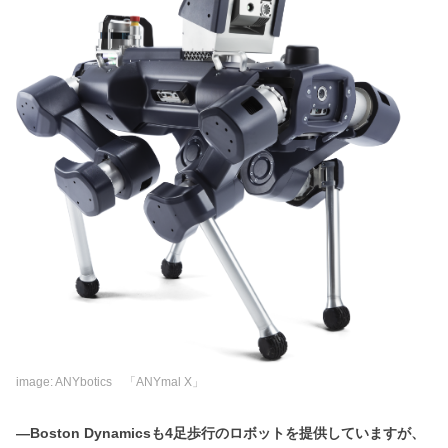
image: ANYbotics 「ANYmal X」
―Boston Dynamicsも4足歩行のロボットを提供していますが、