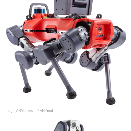
image: ANYbotics 「ANYmal」