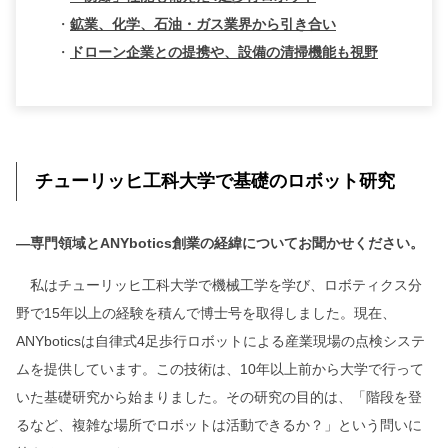
・
鉱業、化学、石油・ガス業界から引き合い
・
ドローン企業との提携や、設備の清掃機能も視野
チューリッヒ工科大学で基礎のロボット研究
―専門領域とANYbotics創業の経緯についてお聞かせください。
私はチューリッヒ工科大学で機械工学を学び、ロボティクス分
野で15年以上の経験を積んで博士号を取得しました。現在、
ANYboticsは自律式4足歩行ロボットによる産業現場の点検システ
ムを提供しています。この技術は、10年以上前から大学で行って
いた基礎研究から始まりました。その研究の目的は、「階段を登
るなど、複雑な場所でロボットは活動できるか？」という問いに