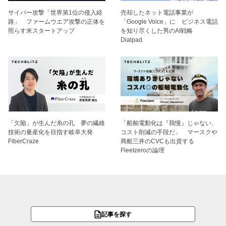
サイバー攻撃「世界第1位の侵入経
売却したネット電話事業が
路」 ファームウエア攻撃の正体を
「Google Voice」に ビジネス電話
照らす米スタートアップ
を知り尽くした男のAI戦略
Dialpad
「欠陥」が生んだ糸の孔 夢の繊維
「船舶電動化は『我慢』じゃない、
技術の量産化を目指す岐阜大発
コスト削減の手段だ」 マースクや
FiberCraze
商船三井のCVCも出資する
Fleetzeroの論理
記事を探す