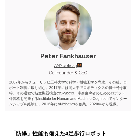
Peter Fankhauser
ANYbotics
Co-Founder & CEO
2007年からチューリッヒ工科大学で科学・機械工学を専攻、その後、ロ
ボット制御に取り組む。2017年には同大学でロボティクスの博士号を取
得。その過程で航空機器検査のSkybotix、半身麻痺者のためのロボット
外骨格を開発するInstitute for Human and Machine Cognitionでインター
ンシップを経験し、2016年に
ANYbotics
を創業。2020年から現職。
「防爆」性能も備えた4足歩行ロボット