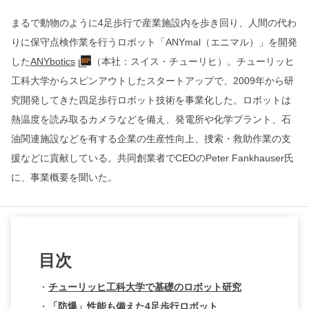
まるで動物のように4足歩行で産業施設内を歩き回り、人間の代わ
りに保守点検作業を行うロボット「ANYmal（エニマル）」を開発
した
ANYbotics
（本社：スイス・チューリヒ）。チューリッヒ
工科大学からスピンアウトしたスタートアップで、2009年から研
究開発してきた四足歩行ロボット技術を事業化した。ロボットは
熱温度を読み取るカメラなどを備え、発電所や化学プラント、石
油関連施設などを有する企業の生産性向上、捜索・救助作業の支
援などに貢献している。共同創業者でCEOのPeter Fankhauser氏
に、事業概要を聞いた。
目次
・
チューリッヒ工科大学で基礎のロボット研究
・
「防爆」性能も備えた4足歩行ロボット