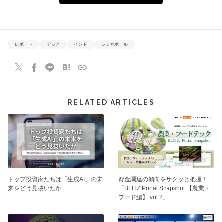
レポート
アジア
インド
シンガポール
RELATED ARTICLES
トップ投資家たちは「生成AI」の未
資⾦調達の傾向をサクッと把握！
来をどう見抜いたか
「BLITZ Portal Snapshot 【農業・
フード編】 vol.2」