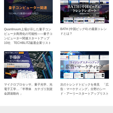
BATH (中国ビッグ4) の最新トレン
Quantinuum上場が示した量子コン
ドとは？
ピュータ商用化の可能性——量子コ
ンピューター関連スタートアップ
10社 TECHBLITZ厳選企業リスト
マイクロプロセッサ、量子光学、光
次のトレンドトピックを発見 「広
電子工学…「半導体 カテゴリ別資
告・マーケティング」分野のシー
金調達動向 」
ド・アーリースタートアップリスト