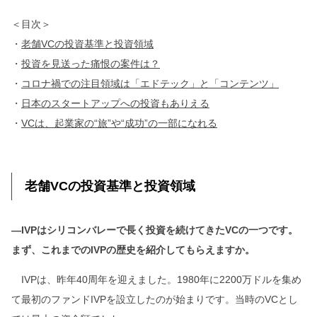
＜目次＞
・
老舗VCの投資基準と投資領域
・
投資を見送った痛恨の案件は？
・
コロナ禍での注目領域は「エドテック」と「コンテンツ」
・
日本のスタートアップへの投資もありえる
・
VCは、起業家の“旅”や“成功”の一部になれる
老舗VCの投資基準と投資領域
―IVPはシリコンバレーで長く投資を続けてきたVCの一つです。
まず、これまでのIVPの歴史を紹介してもらえますか。
IVPは、昨年40周年を迎えました。1980年に2200万ドルを集め
て最初のファンドIVPを設立したのが始まりです。当時のVCとし