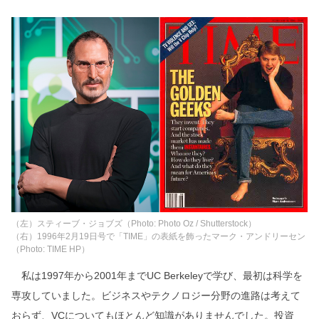
（左）スティーブ・ジョブズ（Photo: Photo Oz / Shutterstock）
（右）1996年2月19日号で「TIME」の表紙を飾ったマーク・アンドリーセン
（Photo: TIME HP）
私は1997年から2001年までUC Berkeleyで学び、最初は科学を
専攻していました。ビジネスやテクノロジー分野の進路は考えて
おらず、VCについてもほとんど知識がありませんでした。投資