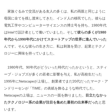
家族ぐるみで交流がある友人の多くは、私の両親と同じように
母国に全てを残し渡米してきた、インド人の移民でした。彼らは
電気工学やコンピューターサイエンスの博士号を持ち、1980年代
はIntelで設計者として働いていました。そして
彼らの多くが1980
年代から1990年代にかけてスタートアップの世界に進んでいった
んです。そんな彼らの生き方に、私は刺激を受け、起業とテクノ
ロジーに興味を持っていました。
1980年代、90年代がどういった時代だったかというと、スティ
ーブ・ジョブズが多くの若者に影響を与え、私が高校生だった
1995年にNetscapeが上場し、創業者でまだ20代だったマーク・ア
ンドリーセンが「TIME」の表紙を飾るような時代でした。
Netscapeの上場は、ニュースの一面を飾りました。
目立たなかっ
たテクノロジー系の企業が注目を集めた最初の出来事だった
と思
います。