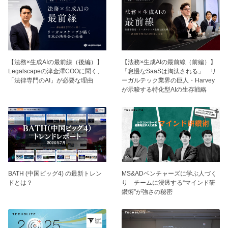
【法務×生成AIの最前線（後編）】
【法務×生成AIの最前線（前編）】
Legalscapeの津金澤COOに聞く、
「怠慢なSaaSは淘汰される」 リ
「法律専門のAI」が必要な理由
ーガルテック業界の巨人・Harvey
が示唆する特化型AIの生存戦略
BATH (中国ビッグ4) の最新トレン
MS&ADベンチャーズに学ぶ人づく
ドとは？
り チームに浸透する“マインド研
鑽術”が強さの秘密