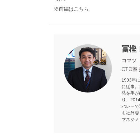
※前編は
こちら
冨樫 良
コマツ
CTO室
1993
に従事。
発を手が
り、20
バレーで
も社外委
マネジメ