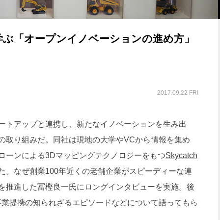
学ぶ「オープンイノベーションの進め方」
2017.09.22 FRI
ートアップと連携し、新たなイノベーションを生み出
の取り組みだ。同社は現地の大学やVCから情報を集め
ローンによる3Dマッピングテクノロジーをもつ
Skycatch
た。なぜ創業100年近くの老舗企業がスピーディーな連
を推進した冨樫良一氏にロングインタビューを実施。後
事業提携の知られざるエピソードなどについて語ってもら