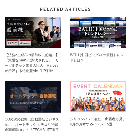
RELATED ARTICLES
【法務×生成AIの最前線（前編）】
BATH (中国ビッグ4) の最新トレン
「怠慢なSaaSは淘汰される」 リ
ドとは？
ーガルテック業界の巨人・Harvey
が示唆する特化型AIの生存戦略
シリコンバレー在住・出張者必見、
GOの次の戦略は自動運転ビジネス
4月のおすすめイベント5選
か…「オートテック カテゴリ別資
金調達動向」・「TECHBLITZ厳選