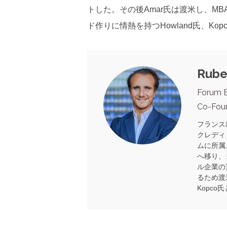
トした。その後Amar氏は渡米し、MB
ド作りに情熱を持つHowland氏、Ko
Rube
Forum 
Co-Fou
フランス
クレディ
ムに所属。
へ移り、
ル企業の
るため渡米
Kopco