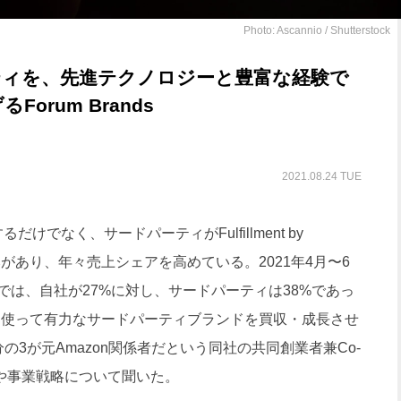
Photo: Ascannio / Shutterstock
ーティを、先進テクノロジーと豊富な経験で
rum Brands
2021.08.24 TUE
するだけでなく、サードパーティがFulfillment by
組みがあり、年々売上シェアを高めている。2021年4月〜6
では、自社が27%に対し、サードパーティは38%であっ
を使って有力なサードパーティブランドを買収・成長させ
3が元Amazon関係者だという同社の共同創業者兼Co-
経緯や事業戦略について聞いた。