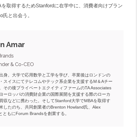
Aを取得するためStanfordに在学中に、消費者向けブラン
pco氏と出会う。
n Amar
Brands
nder & Co-CEO
出身。大学で応用数学と工学を学び、卒業後はロンドンの
・スイスにてテレコムやテック系企業を支援するM＆Aチー
その後プライベートエクイティファームのTA Associates
ヨーロッパの消費財企業の国際展開を支援する際のローカ
買収などに携わった。そしてStanford大学でMBAを取得す
したのち、共同創業者のBrenton Howland氏、Alex
氏とともにForum Brandsを創業する。