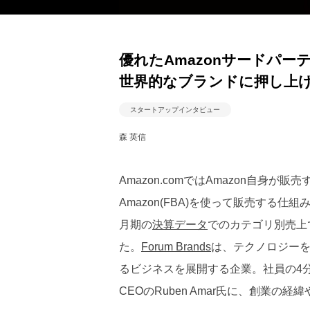
優れたAmazonサードパ
世界的なブランドに押し上げるFo
スタートアップインタビュー
森 英信
Amazon.comではAmazon自身が販売
Amazon(FBA)を使って販売する仕
月期の
決算データ
でのカテゴリ別売上
た。
Forum Brands
は、テクノロジー
るビジネスを展開する企業。社員の4分の
CEOのRuben Amar氏に、創業の