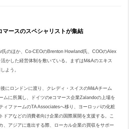
コマースのスペシャリストが集結
氏のほか、Co-CEOのBrenton Howland氏、COOのAlex
野を活かした経営体制を敷いている。まずはM&Aのエキス
明しよう。
業後にロンドンに渡り、クレディ・スイスのM&Aチーム
ムに所属し、ドイツのeコマース企業Zalandoの上場を
ァームのTA Associatesへ移り、ヨーロッパの化粧
トドアなどの消費者向け企業の国際展開を支援する。こ
カ、アジアに進出する際、ローカル企業の買収をサポー