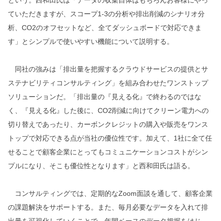
という。西和田氏は「データの収集自体はもちろんお客様にやっ
ていただきますが、スコープ1-3の分析や排出削減のシナリオ分
析、CO2のオフセットなど、全てダッシュボードで対応できま
す」とシンプルで使いやすい機能について説明する。
同社の強みは「排出量を把握するクラウドサービスの提供とサ
ステナビリティコンサルティング」を組み合わせたワンストップ
ソリューションだ。「排出量の『見える化』で終わるのではな
く、『見える化』した後に、CO2削減に向けてクリーン電力への
切り替えであったり、カーボンクレジットの購入や販売をワンス
トップで対応できる点が当社の優位性です。加えて、1社に全て任
せることで顧客企業にとってもコミュニケーションコストがシン
プルになり、そこも優位性となります」と西和田氏は語る。
コンサルティングでは、定期的なZoom面談を通して、顧客企業
の課題解決をサポートする。また、毎月必要なデータを入れて排