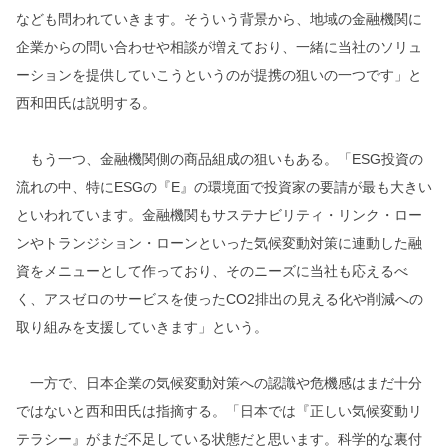
なども問われていきます。そういう背景から、地域の金融機関に
企業からの問い合わせや相談が増えており、一緒に当社のソリュ
ーションを提供していこうというのが提携の狙いの一つです」と
西和田氏は説明する。
もう一つ、金融機関側の商品組成の狙いもある。「ESG投資の
流れの中、特にESGの『E』の環境面で投資家の要請が最も大きい
といわれています。金融機関もサステナビリティ・リンク・ロー
ンやトランジション・ローンといった気候変動対策に連動した融
資をメニューとして作っており、そのニーズに当社も応えるべ
く、アスゼロのサービスを使ったCO2排出の見える化や削減への
取り組みを支援していきます」という。
一方で、日本企業の気候変動対策への認識や危機感はまだ十分
ではないと西和田氏は指摘する。「日本では『正しい気候変動リ
テラシー』がまだ不足している状態だと思います。科学的な裏付