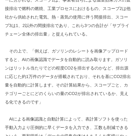
ーに分かれる。スコープ1は、事業者自らによる温室効果ガスの直
接排出で燃料の燃焼、工業プロセスにおけるもの、スコープ2は他
社から供給された電気、熱・蒸気の使用に伴う間接排出、スコー
プ3は1、2以外の間接排出であり、これら3つの合計が「サプライ
チェーン全体の排出量」と捉えられている。
その上で、「例えば、ガソリンのレシートを画像アップロード
すると、AIの画像認識でデータを自動的に読み取ります。ガソリ
ンはリットル当たりでどの程度CO2を排出するのかなど、排出源
に応じた約1万件のデータが搭載されており、それを基にCO2排出
量を自動的に計算します。その計算結果から、スコープごと、カ
テゴリーごとにどのくらいの量のCO2が排出されているか、見え
る化できるのです」
AIによる画像認識と自動計算によって、表計算ソフトを使った
手動入力より圧倒的に早くデータを入力でき、工数も削減できる