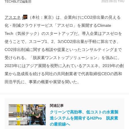
2022.09.01 THU
TECHBLITZ編集部
アスエネ
（本社：東京）は、企業向けにCO2排出量の見える
化・削減クラウドサービス「アスゼロ」を展開するClimate
Tech（気候テック）のスタートアップだ。導入企業はアスゼロを
使うことで、スコープ1、2、3のCO2排出量が手軽に算出でき、
CO2排出削減に関する相談や提案といったコンサルティングまで
受けられる。「脱炭素ワンストップソリューション」を強みに、
2023年にはアジア展開を視野に入れているアスエネ。2019年の創
業から急成長を続ける同社の共同創業者で代表取締役CEOの西和
田浩平氏に、事業の概要や展望を聞いた。
関連記事
クリーンで高効率、低コストの水素製
造システムを開発するH2Pro 脱炭素
の最前線へ