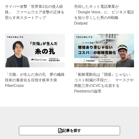
サイバー攻撃「世界第1位の侵入経
売却したネット電話事業が
路」 ファームウエア攻撃の正体を
「Google Voice」に ビジネス電話
照らす米スタートアップ
を知り尽くした男のAI戦略
Dialpad
「欠陥」が生んだ糸の孔 夢の繊維
「船舶電動化は『我慢』じゃない、
技術の量産化を目指す岐阜大発
コスト削減の手段だ」 マースクや
FiberCraze
商船三井のCVCも出資する
Fleetzeroの論理
記事を探す