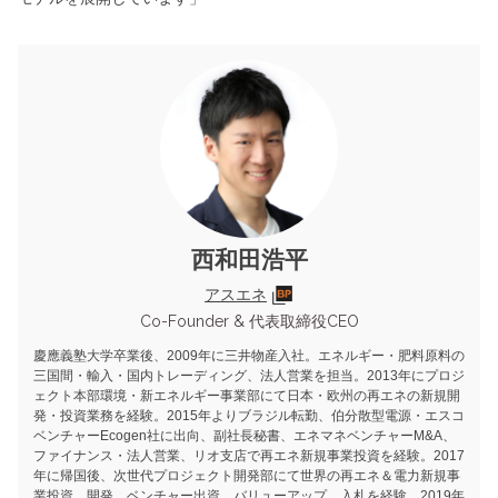
西和田浩平
アスエネ
Co-Founder & 代表取締役CEO
慶應義塾大学卒業後、2009年に三井物産入社。エネルギー・肥料原料の
三国間・輸入・国内トレーディング、法人営業を担当。2013年にプロジ
ェクト本部環境・新エネルギー事業部にて日本・欧州の再エネの新規開
発・投資業務を経験。2015年よりブラジル転勤、伯分散型電源・エスコ
ベンチャーEcogen社に出向、副社長秘書、エネマネベンチャーM&A、
ファイナンス・法人営業、リオ支店で再エネ新規事業投資を経験。2017
年に帰国後、次世代プロジェクト開発部にて世界の再エネ＆電力新規事
業投資、開発、ベンチャー出資、バリューアップ、入札を経験。2019年