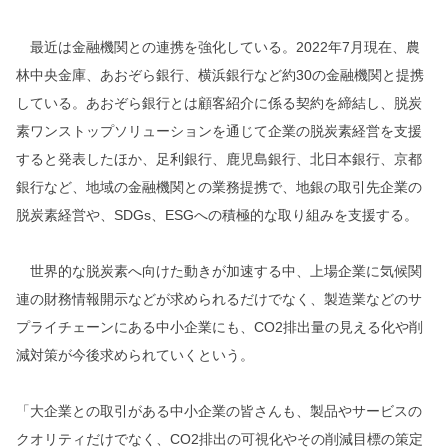
最近は金融機関との連携を強化している。2022年7月現在、農
林中央金庫、あおぞら銀行、横浜銀行など約30の金融機関と提携
している。あおぞら銀行とは顧客紹介に係る契約を締結し、脱炭
素ワンストップソリューションを通じて企業の脱炭素経営を支援
すると発表したほか、足利銀行、鹿児島銀行、北日本銀行、京都
銀行など、地域の金融機関との業務提携で、地銀の取引先企業の
脱炭素経営や、SDGs、ESGへの積極的な取り組みを支援する。
世界的な脱炭素へ向けた動きが加速する中、上場企業に気候関
連の財務情報開示などが求められるだけでなく、製造業などのサ
プライチェーンにある中小企業にも、CO2排出量の見える化や削
減対策が今後求められていくという。
「大企業との取引がある中小企業の皆さんも、製品やサービスの
クオリティだけでなく、CO2排出の可視化やその削減目標の策定