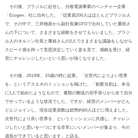
その後、ブラジルに赴任し、分散電源事業のベンチャー企業
「Ecogen」社に出向した。「従業員200人はほとんどブラジル人
で、その中で、三井物産から副社長兼CFOで出向していた重枝さ
んの下について、さまざまな経験をさせてもらいました。ブラジ
ル人のネルソン社長と重枝さんの2人でさまざまな議論をしながら
スピード感を持って意思決定していく姿を見て、感銘を受け、経
営にチャレンジしたいという思いが強くなりました」
その後、2019年、33歳の時に起業。「次世代によりよい世界
を」というアスエネのミッションを掲げた。「創業当初は、本当
に1人で始めたようなもので、書類の郵送の切手張りから全て自分
でやっているような状況でした。ですが、経営のメンバーがどん
どんジョインし、現在従業員数は総勢約60人ほどに増えました。
次世代により良い世界を、というミッションに共感し、チャレン
ジしたいと思いを一つにする非常にいいメンバーが集まり、今の
成長ができていると思います」と語る。