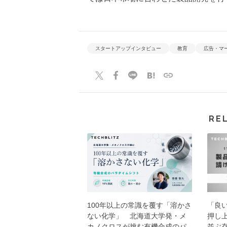
スタートアップインタビュー
教育
広告・マ
RE
100年以上の常識を覆す「溶かさ
「良
ない化学」 北海道大学発・メ
押し上
カノクロスが挑む有機合成のパ
並ぶ存