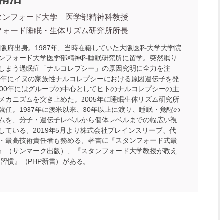
タンフォード大学 医学部精神科教授
フォード睡眠・生体リズム研究所所長
年大阪府出身。1987年、当時在籍していた大阪医科大学大学院
ンフォード大学医学部精神科睡眠研究所に留学。突然眠り
しまう過眠症「ナルコレプシー」の原因究明に全力を注
99年にイヌの家族性ナルコレプシーにおける原因遺伝子を発
000年にはグループの中心としてヒトのナルコレプシーの主
メカニズムを突き止めた。2005年に睡眠生体リズム研究所
就任。1987年に渡米以来、30年以上に渡り、睡眠・覚醒の
ムを、分子・遺伝子レベルから個体レベルまでの幅広い視
している。2019年5月より株式会社ブレインスリープ、代
・最高技術責任者も務める。著書に『スタンフォード式最
』（サンマーク出版）、『スタンフォード大学教授が教え
の習慣』（PHP新書）がある。