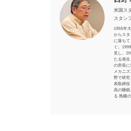
米国ス
スタン
1955
からスタ
に落ちて
ぐ。19
見し、2
たる発生
の所長に
メカニズ
野で研究
表取締役
高の睡眠
る 熟睡