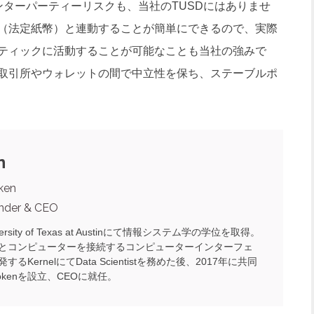
カウンターパーティーリスクも、当社のTUSDにはありませ
（法定紙幣）と連動することが簡単にできるので、実際
ティックに活動することが可能なことも当社の強みで
取引所やウォレットの間で中立性を保ち、ステーブルポ
n
ken
nder & CEO
iversity of Texas at Austinにて情報システム学の学位を取得。
とコンピューターを接続するコンピューターインターフェ
するKernelにてData Scientistを務めた後、2017年に共同
tTokenを設立、CEOに就任。