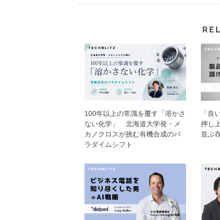
RE
100年以上の常識を覆す「溶かさ
「良
ない化学」 北海道大学発・メ
押し上
カノクロスが挑む有機合成のパ
並ぶ存
ラダイムシフト