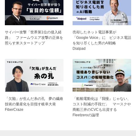
サイバー攻撃「世界第1位の侵入経
売却したネット電話事業が
路」 ファームウエア攻撃の正体を
「Google Voice」に ビジネス電話
照らす米スタートアップ
を知り尽くした男のAI戦略
Dialpad
「欠陥」が生んだ糸の孔 夢の繊維
「船舶電動化は『我慢』じゃない、
技術の量産化を目指す岐阜大発
コスト削減の手段だ」 マースクや
FiberCraze
商船三井のCVCも出資する
Fleetzeroの論理