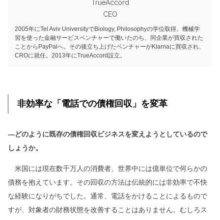
TrueAccord
CEO
2005年にTel Aviv UniversityでBiology, Philosophyの学位取得。機械学
習を使った金融サービスベンチャーで働いたのち、同企業が買収された
ことからPayPalへ。その後立ち上げたベンチャーがKlarnaに買収され、
CROに就任。2013年にTrueAccord設立。
非効率な「電話での債権回収」を変革
―どのように既存の債権回収ビジネスを変えようとしているので
しょうか。
米国には現在数千万人の消費者、世界中には億単位で何らかの
債務を抱えています。その回収の方法は伝統的には非効率で不快
な経験になりがちでした。通常、電話をかけることによるもので
すが、対象者の財務状態を改善することはありません。むしろス