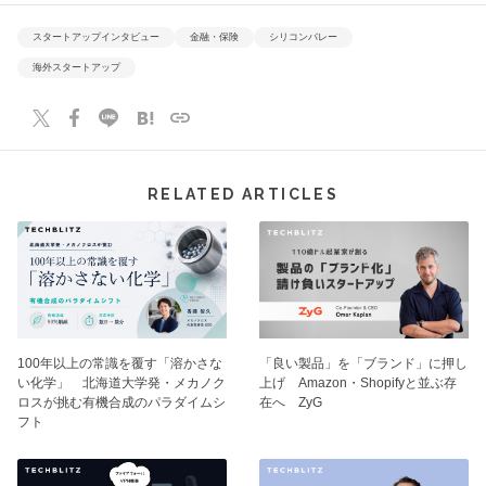
スタートアップインタビュー
金融・保険
シリコンバレー
海外スタートアップ
RELATED ARTICLES
100年以上の常識を覆す「溶かさな
「良い製品」を「ブランド」に押し
い化学」 北海道大学発・メカノク
上げ Amazon・Shopifyと並ぶ存
ロスが挑む有機合成のパラダイムシ
在へ ZyG
フト