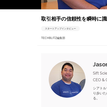
取引相手の信頼性を瞬時に識別する
スタートアップインタビュー
TECHBLITZ編集部
Jaso
Sift Sci
CEO & 
シアトル
り歩いたの
る。