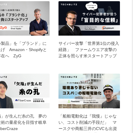
い製品」を「ブランド」に
サイバー攻撃「世界第1位の侵入
げ Amazon・Shopifyと
経路」 ファームウエア攻撃の
在へ ZyG
正体を照らす米スタートアップ
陥」が生んだ糸の孔 夢の
「船舶電動化は『我慢』じゃな
技術の量産化を目指す岐阜
い、コスト削減の手段だ」 マ
berCraze
ースクや商船三井のCVCも出資