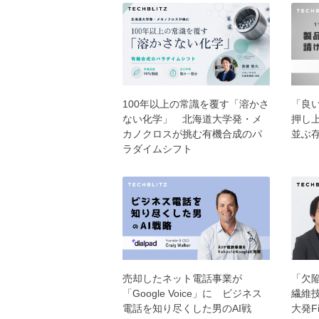
100年以上の常識を覆す「溶かさ
「良
ない化学」 北海道大学発・メ
押し上
カノクロスが挑む有機合成のパ
並ぶ存
ラダイムシフト
売却したネット電話事業が
「欠
「Google Voice」に ビジネス
繊維
電話を知り尽くした男のAI戦
大発Fi