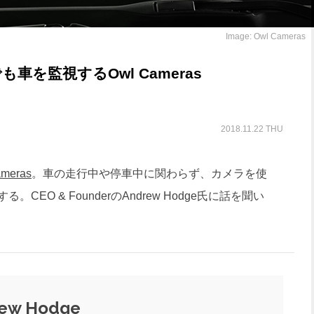
Image: Owl Cameras
車を監視するOwl Cameras
2018.11.22 THU
ameras
。車の走行中や停車中に関わらず、カメラを使
EO & FounderのAndrew Hodge氏に話を聞い
ew Hodge