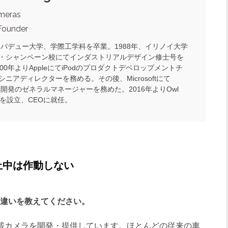
meras
Founder
年、パデュー大学、学際工学科を卒業。1988年、イリノイ大学
・シャンペーン校にてインダストリアルデザイン修士号を
00年よりAppleにてiPodのプロダクトデベロップメントチ
シニアディレクターを務める。その後、Microsoftにて
ens開発のゼネラルマネージャーを務めた。2016年よりOwl
asを設立、CEOに就任。
止中は作動しない
ラの違いを教えてください。
載カメラを開発・提供しています。ほとんどの従来の車