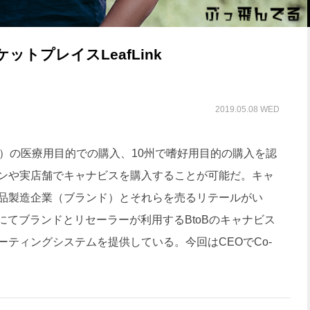
ットプレイスLeafLink
2019.05.08 WED
麻）の医療用目的での購入、10州で嗜好用目的の購入を認
ンや実店舗でキャナビスを購入することが可能だ。キャ
品製造企業（ブランド）とそれらを売るリテールがい
にてブランドとリセーラーが利用するBtoBのキャナビス
ティングシステムを提供している。今回はCEOでCo-
。