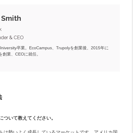
 Smith
k
nder & CEO
e University卒業。EcoCampus、Trupolyを創業後、2015年に
inkを創業、CEOに就任。
法
について教えてください。
トは勢いよく成長しているマーケットです。アメリカ国