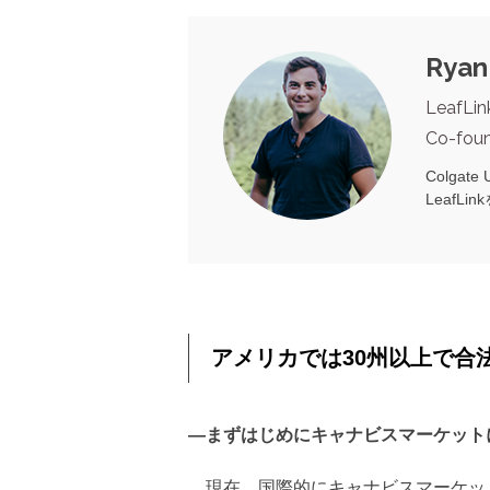
Ryan
LeafLin
Co-fou
Colgat
LeafL
アメリカでは30州以上で合
―まずはじめにキャナビスマーケット
現在、国際的にキャナビスマーケッ