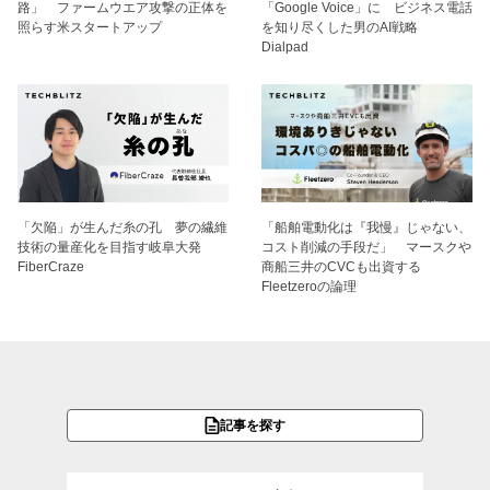
路」 ファームウエア攻撃の正体を
「Google Voice」に ビジネス電話
照らす米スタートアップ
を知り尽くした男のAI戦略
Dialpad
「欠陥」が生んだ糸の孔 夢の繊維
「船舶電動化は『我慢』じゃない、
技術の量産化を目指す岐阜大発
コスト削減の手段だ」 マースクや
FiberCraze
商船三井のCVCも出資する
Fleetzeroの論理
記事を探す