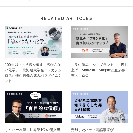
RELATED ARTICLES
100年以上の常識を覆す「溶かさな
「良い製品」を「ブランド」に押し
い化学」 北海道大学発・メカノク
上げ Amazon・Shopifyと並ぶ存
ロスが挑む有機合成のパラダイムシ
在へ ZyG
フト
サイバー攻撃「世界第1位の侵入経
売却したネット電話事業が