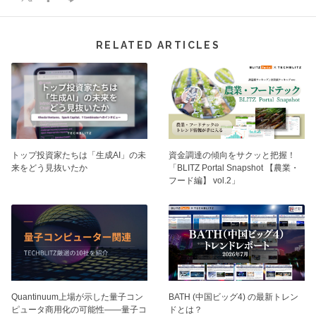
RELATED ARTICLES
トップ投資家たちは「生成AI」の未
資⾦調達の傾向をサクッと把握！
来をどう見抜いたか
「BLITZ Portal Snapshot 【農業・
フード編】 vol.2」
BATH (中国ビッグ4) の最新トレン
Quantinuum上場が示した量子コン
ドとは？
ピュータ商用化の可能性——量子コ