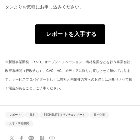
タンよりお気軽にお申し込みください。
レポートを入手する
※新規事業開発、R＆D、オープンイノベーション、商材発掘などを行う事業会社、
政府系機関（行政含む）、CVC、VC、メディアに限りお渡しさせて頂いておりま
す。サービスプロバイダーもしくは弊社と同業種の方へのお渡しはお断りさせて頂
く場合があること、ご了承ください。
レポート
日本
TECHBLITZオリジナルレポート
日本企業
大学 / 研究機関