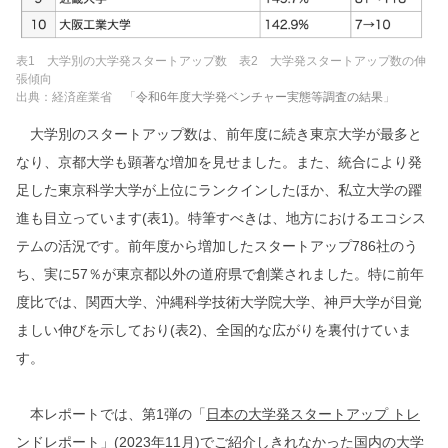
表1 大学別の大学発スタートアップ数 表2 大学発スタートアップ数の伸
張傾向
出典：経済産業省 「
令和6年度大学発ベンチャー実態等調査の結果
」
大学別のスタートアップ数は、前年度に続き東京大学が最多と
なり、京都大学も顕著な増加を見せました。また、統合により発
足した東京科学大学が上位にランクインしたほか、私立大学の躍
進も目立っています(表1)。特筆すべきは、地方におけるエコシス
テムの活況です。前年度から増加したスタートアップ786社のう
ち、実に57％が東京都以外の道府県で創業されました。特に前年
度比では、関西大学、沖縄科学技術大学院大学、神戸大学が目覚
ましい伸びを示しており(表2)、全国的な広がりを裏付けていま
す。
本レポートでは、第1弾の「
日本の大学発スタートアップ トレ
ンドレポート
」(2023年11月)でご紹介しきれなかった国内の大学