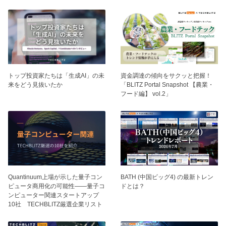
トップ投資家たちは「生成AI」の未
資⾦調達の傾向をサクッと把握！
来をどう見抜いたか
「BLITZ Portal Snapshot 【農業・
フード編】 vol.2」
BATH (中国ビッグ4) の最新トレン
Quantinuum上場が示した量子コン
ドとは？
ピュータ商用化の可能性——量子コ
ンピューター関連スタートアップ
10社 TECHBLITZ厳選企業リスト