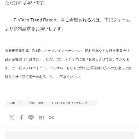
ただければ幸いです。
「FinTech Trend Report」をご希望される方は、下記フォーム
より資料請求をお願いします。
※新規事業開発、R＆D、オープンイノベーション、商材発掘などを行う事業会社、
政府系機関（行政含む）、CVC、VC、メディアに限りお渡しさせて頂いておりま
す。サービスプロバイダー、コンサル、もしくは弊社と同業種の方へのお渡しはお
断りさせて頂く場合があること、ご了承ください。
レポート
金融・保険
TECHBLITZオリジナルレポート