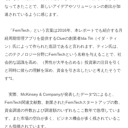
なってきたことで、新しいアイデアやソリューションの創出が加
速されているように感じます。
「FemTech」という言葉は2016年、本レポートでも紹介する月
経周期管理アプリを提供するClueの創業者Ida Tin（イダ・ティ
ン）氏によって作られた造語であると言われます。ティン氏は、
このテクノロジー分野にFemTechという名称を与えることで、社
会的な認識を高め、（男性が大半を占める）投資家の注目を引く
と同時に彼らの理解を深め、資金を引き出したいと考えたそうで
す*1。
実際、McKinsey & Companyが発表したデータ*2によると、
FemTech関連文献数、創業されたFemTechスタートアップの数、
資金調達の件数および調達額のいずれもここ数年で急増していま
す。また市場の空白が多く、ビジネス機会が多く残されているこ
とも指摘されています。