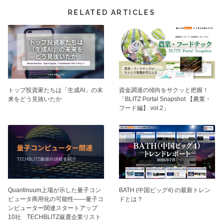
RELATED ARTICLES
トップ投資家たちは「生成AI」の未
資⾦調達の傾向をサクッと把握！
来をどう見抜いたか
「BLITZ Portal Snapshot 【農業・
フード編】 vol.2」
BATH (中国ビッグ4) の最新トレン
Quantinuum上場が示した量子コン
ドとは？
ピュータ商用化の可能性——量子コ
ンピューター関連スタートアップ
10社 TECHBLITZ厳選企業リスト