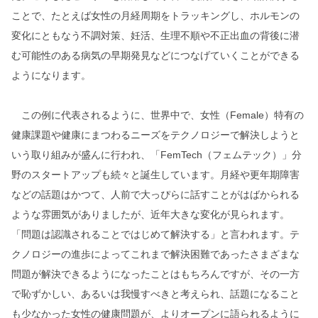
ことで、たとえば女性の月経周期をトラッキングし、ホルモンの
変化にともなう不調対策、妊活、生理不順や不正出血の背後に潜
む可能性のある病気の早期発見などにつなげていくことができる
ようになります。
この例に代表されるように、世界中で、女性（Female）特有の
健康課題や健康にまつわるニーズをテクノロジーで解決しようと
いう取り組みが盛んに行われ、「FemTech（フェムテック）」分
野のスタートアップも続々と誕生しています。月経や更年期障害
などの話題はかつて、人前で大っぴらに話すことがはばかられる
ような雰囲気がありましたが、近年大きな変化が見られます。
「問題は認識されることではじめて解決する」と言われます。テ
クノロジーの進歩によってこれまで解決困難であったさまざまな
問題が解決できるようになったことはもちろんですが、その一方
で恥ずかしい、あるいは我慢すべきと考えられ、話題になること
も少なかった女性の健康問題が、よりオープンに語られるように