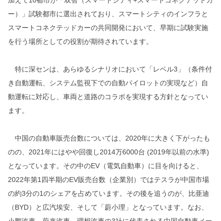
加えて10都市が「双智（スマートシティ+スマートコネクテッドカ
ー）」試験都市に選出されており、スマートシティのインフラと
スマートコネクテッドカーの共同開発において、早期に試験実施
を行う場所としての役割が期待されています。
特に深センは、あらゆるシナリオにおいて「レベル3」（条件付
き自動運転、システム監視下での自動パイロットの実現など）自
動運転に対応し、車両と道路のコラボを実現する方針となってい
ます。
中国の自動車販売台数については、2020年に大きく下がったも
のの、2021年にはやや回復し2014万6000台 (2019年以前の水準)
となっています。その中のEV（電気自動車）に目を向けると、
2022年第1四半期のEV販売台数（企業別）ではテスラが中国市場
の約3分の1のシェアを占めています。その後を追うのが、比亜迪
（BYD）と広汽埃安、そして「蔚小理」となっています。なお、