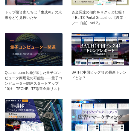
トップ投資家たちは「生成AI」の未
資⾦調達の傾向をサクッと把握！
来をどう見抜いたか
「BLITZ Portal Snapshot 【農業・
フード編】 vol.2」
BATH (中国ビッグ4) の最新トレン
Quantinuum上場が示した量子コン
ドとは？
ピュータ商用化の可能性——量子コ
ンピューター関連スタートアップ
10社 TECHBLITZ厳選企業リスト