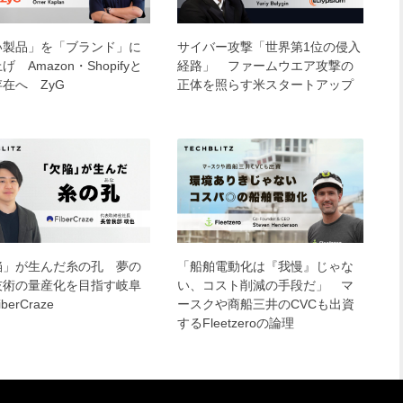
い製品」を「ブランド」に
サイバー攻撃「世界第1位の侵入
げ Amazon・Shopifyと
経路」 ファームウエア攻撃の
在へ ZyG
正体を照らす米スタートアップ
陥」が生んだ糸の孔 夢の
「船舶電動化は『我慢』じゃな
技術の量産化を目指す岐阜
い、コスト削減の手段だ」 マ
berCraze
ースクや商船三井のCVCも出資
するFleetzeroの論理