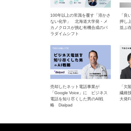
100年以上の常識を覆す「溶かさ
「良
ない化学」 北海道大学発・メ
押し上
カノクロスが挑む有機合成のパ
並ぶ存
ラダイムシフト
売却したネット電話事業が
「欠
「Google Voice」に ビジネス
繊維
電話を知り尽くした男のAI戦
大発Fi
略 Dialpad