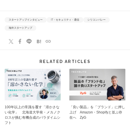
スタートアップインタビュー
IT・セキュリティ・通信
シリコンバレー
海外スタートアップ
RELATED ARTICLES
100年以上の常識を覆す「溶かさな
「良い製品」を「ブランド」に押し
い化学」 北海道大学発・メカノク
上げ Amazon・Shopifyと並ぶ存
ロスが挑む有機合成のパラダイムシ
在へ ZyG
フト