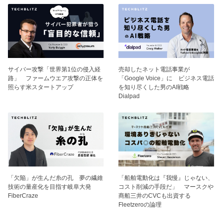
サイバー攻撃「世界第1位の侵入経
売却したネット電話事業が
路」 ファームウエア攻撃の正体を
「Google Voice」に ビジネス電話
照らす米スタートアップ
を知り尽くした男のAI戦略
Dialpad
「欠陥」が生んだ糸の孔 夢の繊維
「船舶電動化は『我慢』じゃない、
技術の量産化を目指す岐阜大発
コスト削減の手段だ」 マースクや
FiberCraze
商船三井のCVCも出資する
Fleetzeroの論理