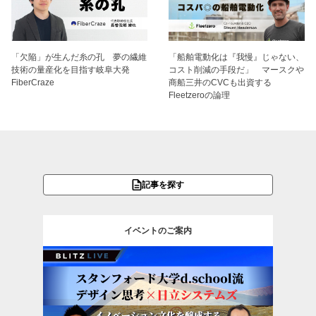
「欠陥」が生んだ糸の孔 夢の繊維
「船舶電動化は『我慢』じゃない、
技術の量産化を目指す岐阜大発
コスト削減の手段だ」 マースクや
FiberCraze
商船三井のCVCも出資する
Fleetzeroの論理
記事を探す
イベントのご案内