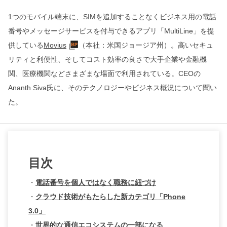
1つのモバイル端末に、SIMを追加することなくビジネス用の電話
番号やメッセージサービスを付与できるアプリ「MultiLine」を提
供している
Movius
（本社：米国ジョージア州）。高いセキュ
リティと利便性、そしてコスト効率の良さで大手企業や金融機
関、医療機関などさまざまな場面で利用されている。CEOの
Ananth Siva氏に、そのテクノロジーやビジネス概況について聞い
た。
目次
・
電話番号を個人ではなく職務に紐づけ
・
クラウド技術がもたらした新カテゴリ「Phone
3.0」
・
世界的な通信エコシステムの一部になる