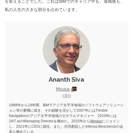
を変えることでした。これはIBMでのキャリア中も、退職後も、
私の人生の大きな部分を占めています。
Ananth Siva
Movius
CEO
1988年から19年間、IBMでアジア太平洋地域のソフトウェアソリューシ
ョン等の要職に就き、その経験を活かして2007年にはTrimble
Navigationのアジア太平洋地域のゼネラルマネジャー、2010年には
24/7.aiのManaging Directorを務めた。2015年から
Movius
にジョイン
し、2021年にCEOに就任。また、共同創設したInfensa Bioscienceの会
長も務めている。