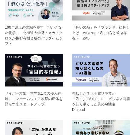
100年以上の常識を覆す「溶かさな
「良い製品」を「ブランド」に押し
い化学」 北海道大学発・メカノク
上げ Amazon・Shopifyと並ぶ存
ロスが挑む有機合成のパラダイムシ
在へ ZyG
フト
サイバー攻撃「世界第1位の侵入経
売却したネット電話事業が
路」 ファームウエア攻撃の正体を
「Google Voice」に ビジネス電話
照らす米スタートアップ
を知り尽くした男のAI戦略
Dialpad