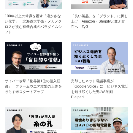
100年以上の常識を覆す「溶かさな
「良い製品」を「ブランド」に押し
い化学」 北海道大学発・メカノク
上げ Amazon・Shopifyと並ぶ存
ロスが挑む有機合成のパラダイムシ
在へ ZyG
フト
サイバー攻撃「世界第1位の侵入経
売却したネット電話事業が
路」 ファームウエア攻撃の正体を
「Google Voice」に ビジネス電話
照らす米スタートアップ
を知り尽くした男のAI戦略
Dialpad