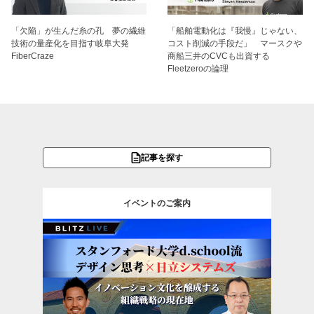
「欠陥」が生んだ糸の孔 夢の繊維
「船舶電動化は『我慢』じゃない、
技術の量産化を目指す岐阜大発
コスト削減の手段だ」 マースクや
FiberCraze
商船三井のCVCも出資する
Fleetzeroの論理
記事を探す
イベントのご案内