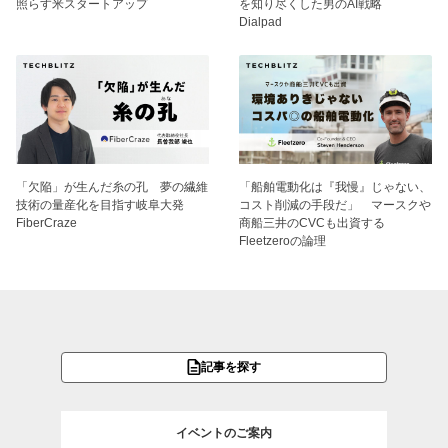
照らす米スタートアップ
を知り尽くした男のAI戦略
Dialpad
「欠陥」が生んだ糸の孔 夢の繊維
「船舶電動化は『我慢』じゃない、
技術の量産化を目指す岐阜大発
コスト削減の手段だ」 マースクや
FiberCraze
商船三井のCVCも出資する
Fleetzeroの論理
記事を探す
イベントのご案内