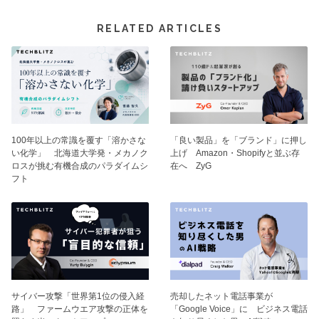
RELATED ARTICLES
100年以上の常識を覆す「溶かさな
「良い製品」を「ブランド」に押し
い化学」 北海道大学発・メカノク
上げ Amazon・Shopifyと並ぶ存
ロスが挑む有機合成のパラダイムシ
在へ ZyG
フト
サイバー攻撃「世界第1位の侵入経
売却したネット電話事業が
路」 ファームウエア攻撃の正体を
「Google Voice」に ビジネス電話