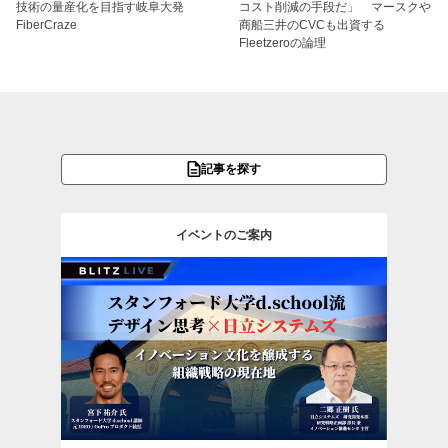
技術の量産化を目指す岐阜大発
コスト削減の手段だ」 マースクや
FiberCraze
商船三井のCVCも出資する
Fleetzeroの論理
記事を探す
イベントのご案内