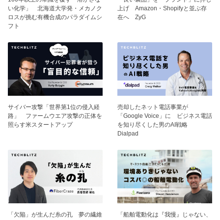
い化学」 北海道大学発・メカノク
上げ Amazon・Shopifyと並ぶ存
ロスが挑む有機合成のパラダイムシ
在へ ZyG
フト
サイバー攻撃「世界第1位の侵入経
売却したネット電話事業が
路」 ファームウエア攻撃の正体を
「Google Voice」に ビジネス電話
照らす米スタートアップ
を知り尽くした男のAI戦略
Dialpad
「欠陥」が生んだ糸の孔 夢の繊維
「船舶電動化は『我慢』じゃない、