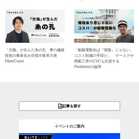
「欠陥」が生んだ糸の孔 夢の繊維
「船舶電動化は『我慢』じゃない、
技術の量産化を目指す岐阜大発
コスト削減の手段だ」 マースクや
FiberCraze
商船三井のCVCも出資する
Fleetzeroの論理
記事を探す
イベントのご案内