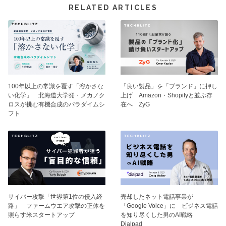
RELATED ARTICLES
100年以上の常識を覆す「溶かさな
「良い製品」を「ブランド」に押し
い化学」 北海道大学発・メカノク
上げ Amazon・Shopifyと並ぶ存
ロスが挑む有機合成のパラダイムシ
在へ ZyG
フト
サイバー攻撃「世界第1位の侵入経
売却したネット電話事業が
路」 ファームウエア攻撃の正体を
「Google Voice」に ビジネス電話
照らす米スタートアップ
を知り尽くした男のAI戦略
Dialpad